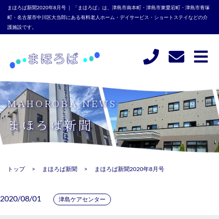
まほろば新聞2020年8月号 ｜ 「まほろば」は、津島市南本町・津島市東愛宕町・津島市青塚
町・名古屋市中川区大当郎にある有料老人ホーム・デイサービス・ショートステイなどの介
護施設です。
MAHOROBA NEWS
まほろば新聞
トップ
まほろば新聞
まほろば新聞2020年8月号
2020/08/01
津島ケアセンター