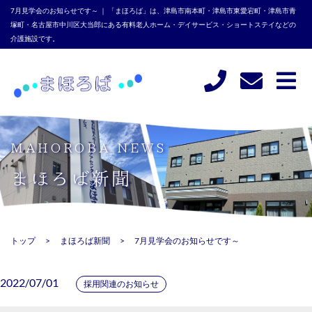
7月見学会のお知らせです～ ｜ 「まほろば」は、津島市南本町・津島市東愛宕町・津島市青
塚町・名古屋市中川区大当郎にある有料老人ホーム・デイサービス・ショートステイなどの
介護施設です。
MAHOROBA NEWS
まほろば新聞
トップ
まほろば新聞
7月見学会のお知らせです～
2022/07/01
採用関連のお知らせ