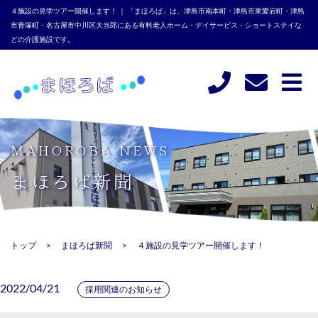
４施設の見学ツアー開催します！ ｜ 「まほろば」は、津島市南本町・津島市東愛宕町・津島
市青塚町・名古屋市中川区大当郎にある有料老人ホーム・デイサービス・ショートステイな
どの介護施設です。
MAHOROBA NEWS
まほろば新聞
トップ
まほろば新聞
４施設の見学ツアー開催します！
2022/04/21
採用関連のお知らせ