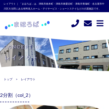
レイアウト ｜ 「まほろば」は、津島市南本町・津島市東愛宕町・津島市青塚町・名古屋市中
川区大当郎にある有料老人ホーム・デイサービス・ショートステイなどの介護施設です。
CONCEPT_02
レイアウト
トップ
レイアウト
2分割（col_2）