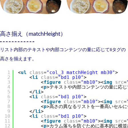
高さ揃え（matchHeight）
リスト内部のテキストや内部コンテンツの量に応じてliタグの
高さを揃えます。
1
<
ul
class
=
"col_3 matchHeight mb30"
>
2
<
li
class
=
"bd1 p10"
>
3
<
figure
class
=
"mb10"
><
img
src
=
4
<
p
>テキストや内部コンテンツの量に応じて
5
</
li
>
6
<
li
class
=
"bd1 p10"
>
7
<
figure
class
=
"mb10"
><
img
src
=
8
<
p
>高さの異なるリストを一番高いセルに
9
</
li
>
10
<
li
class
=
"bd1 p10"
>
11
<
figure
class
=
"mb10"
><
img
src
=
12
<
p
>カラム落ちを防ぐために基本的に横並